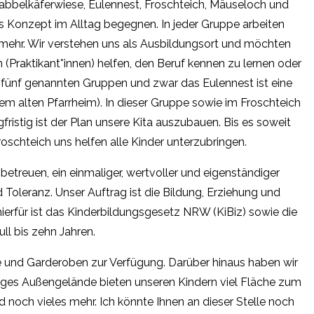
Krabbelkäferwiese, Eulennest, Froschteich, Mäuseloch und
s Konzept im Alltag begegnen. In jeder Gruppe arbeiten
mehr. Wir verstehen uns als Ausbildungsort und möchten
 (Praktikant*innen) helfen, den Beruf kennen zu lernen oder
er fünf genannten Gruppen und zwar das Eulennest ist eine
em alten Pfarrheim). In dieser Gruppe sowie im Froschteich
gfristig ist der Plan unsere Kita auszubauen. Bis es soweit
oschteich uns helfen alle Kinder unterzubringen.
g betreuen, ein einmaliger, wertvoller und eigenständiger
oleranz. Unser Auftrag ist die Bildung, Erziehung und
ierfür ist das Kinderbildungsgesetz NRW (KiBiz) sowie die
ll bis zehn Jahren.
und Garderoben zur Verfügung. Darüber hinaus haben wir
ges Außengelände bieten unseren Kindern viel Fläche zum
nd noch vieles mehr. Ich könnte Ihnen an dieser Stelle noch