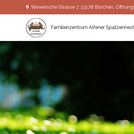
Skip
Wewersche Strasse 7, 33178 Borchen, Öffnungsz
to
content
Familienzentrum Alfener Spatzennest