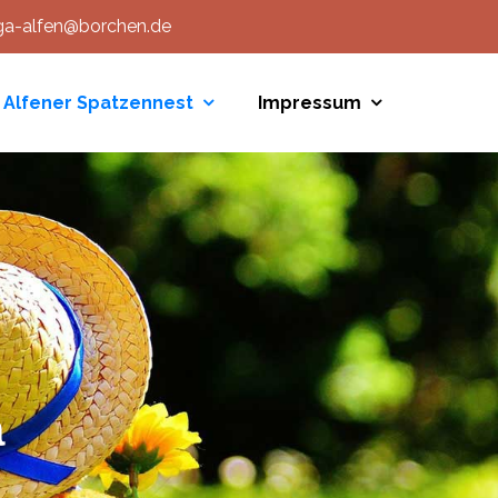
ga-alfen@borchen.de
a Alfener Spatzennest
Impressum
a