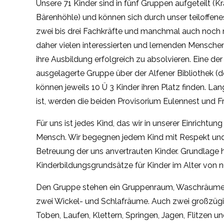
Unsere 71 Kinder sind in fünf Gruppen aufgeteilt (
Bärenhöhle) und können sich durch unser teiloffene
zwei bis drei Fachkräfte und manchmal auch noch 
daher vielen interessierten und lernenden Menschen
ihre Ausbildung erfolgreich zu absolvieren. Eine d
ausgelagerte Gruppe über der Alfener Bibliothek (d
können jeweils 10 Ü 3 Kinder ihren Platz finden. Lan
ist, werden die beiden Provisorium Eulennest und Fr
Für uns ist jedes Kind, das wir in unserer Einrichtun
Mensch. Wir begegnen jedem Kind mit Respekt und T
Betreuung der uns anvertrauten Kinder. Grundlage h
Kinderbildungsgrundsätze für Kinder im Alter von nu
Den Gruppe stehen ein Gruppenraum, Waschräume 
zwei Wickel- und Schlafräume. Auch zwei großzügi
Toben, Laufen, Klettern, Springen, Jagen, Flitzen u